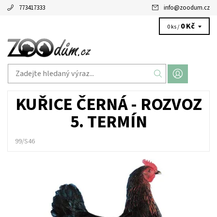
773417333
info
@
zoodum.cz
0 Kč
0 ks /
KUŘICE ČERNÁ - ROZVOZ
5. TERMÍN
99/S46