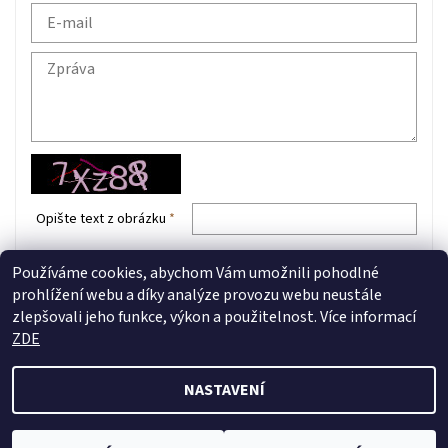
Opište text z obrázku
Používáme cookies, abychom Vám umožnili pohodlné
prohlížení webu a díky analýze provozu webu neustále
zlepšovali jeho funkce, výkon a použitelnost. Více informací
Jak používáme COOKIES
|
Reklamační formulář
ZDE
NASTAVENÍ
2026 © ZOOdum.cz, všechna práva vyhrazena
Vytvořil Shoptet