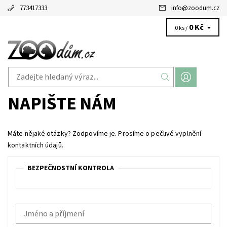
773417333
info
@
zoodum.cz
0 Kč
0 ks /
NAPIŠTE NÁM
Máte nějaké otázky? Zodpovíme je. Prosíme o pečlivé vyplnění
kontaktních údajů.
BEZPEČNOSTNÍ KONTROLA