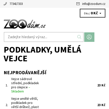
773417333
info
@
zoodum.cz
0 Kč
0 ks /
PODKLADKY, UMĚLÁ
VEJCE
NEJPRODÁVANĚJŠÍ
Vejce sádrové
střední, podkladek
1.
23 Kč
pro slepice
–
Skladem
Vejce umělé větší,
podkladek pro
2.
23 Kč
větší drůbež, plast