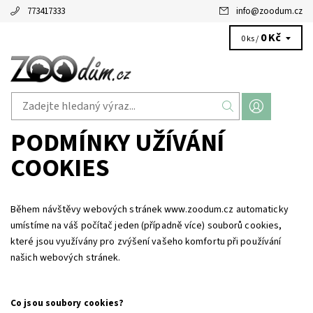
773417333
info
@
zoodum.cz
0 Kč
0 ks /
PODMÍNKY UŽÍVÁNÍ
COOKIES
Během návštěvy webových stránek www.zoodum.cz automaticky
umístíme na váš počítač jeden (případně více) souborů cookies,
které jsou využívány pro zvýšení vašeho komfortu při používání
našich webových stránek.
Co jsou soubory cookies?