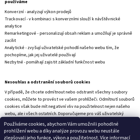
používáme
Konverzní - analyzují výkon prodejů
Trackovací - v kombinaci s konverzními slouží k návštěvnické
analytice
Remarketingové - personalizují obsah reklam a umožňují je správně
zacílit
Analytické - zvyšují uživatelské pohodlí našeho webu tím, že
pochopíme, jak jej uživatelé používají
Nezbytné - pomáhají zajistit základní funkčnost webu
Nesouhlas a odstranění souborů cookies
V případě, že chcete odmítnout nebo odstranit všechny soubory
cookies, můžete to provést ve vašem prohlížeči. Odmítnutí souborů
cookies však bude mít negativní vliv na použitelnost nejen našeho
webu, ale i všech ostatních. Doporučujeme pro váš uživatelský
komfort povolit soubory cookies při návštěvě webových stránek
Používáme cookies, abychom Vám umožnili pohodlné
naší společnosti.
prohlížení webu a díky analýze provozu webu neustále
zlepšovali jeho funkce, výkon a použitelnost. Více informací