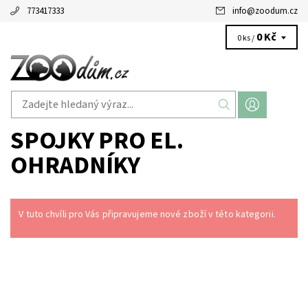
773417333
info
@
zoodum.cz
0 Kč
0 ks /
SPOJKY PRO EL.
OHRADNÍKY
V tuto chvíli pro Vás připravujeme nové zboží v této kategorii.