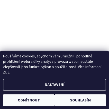
Používáme cookies, abychom Vám umožnili pohodlné
Jak používáme COOKIES
|
Reklamační formulář
prohlížení webu a díky analýze provozu webu neustále
zlepšovali jeho funkce, výkon a použitelnost. Více informací
ZDE
2026 © ZOOdum.cz, všechna práva vyhrazena
NASTAVENÍ
Vytvořil Shoptet
ODMÍTNOUT
SOUHLASÍM