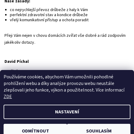
Naše zásady:
co nejrychlejší převoz drůbeže z haly k Vám
perfektní zdravotní stav a kondice drůbeže
vřelý komunikativní přístup a ochota poradit
Přeji Vám nejen v chovu domácích zvířat vše dobré a rád zodpovím
jakékoliv dotazy.
David Píchal
majitel
Používáme cookies, abychom Vám umožnili pohodlné
prohlížení webu a díky analýze provozu webu neustále
zlepšovali jeho funkce, výkon a použitelnost. Více informací
Jak používáme COOKIES
|
Reklamační formulář
ZDE
NASTAVENÍ
2026 © ZOOdum.cz, všechna práva vyhrazena
Vytvořil Shoptet
ODMÍTNOUT
SOUHLASÍM