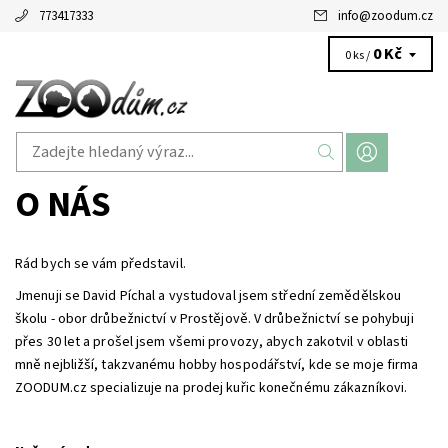
773417333
info
@
zoodum.cz
0 Kč
0 ks /
O NÁS
Rád bych se vám představil.
Jmenuji se David Píchal a vystudoval jsem střední zemědělskou
školu - obor drůbežnictví v Prostějově. V drůbežnictví se pohybuji
přes 30 let a prošel jsem všemi provozy, abych zakotvil v oblasti
mně nejbližší, takzvanému hobby hospodářství, kde se moje firma
ZOODUM.cz specializuje na prodej kuřic konečnému zákazníkovi.