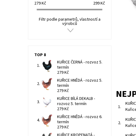
279
Kč
299
Kč
Filtr podle parametrů, vlastností a
výrobců
TOP 8
KUŘICE ČERNÁ - rozvoz 5.
termín
279 Kč
KUŘICE HNĚDÁ - rozvoz 5.
termín
NEJ
279 Kč
KUŘICE BÍLÁ DEKALB -
KUŘIC
rozvoz 5. termín
1.
279 Kč
Kuřice
KUŘICE HNĚDÁ - rozvoz 6.
KUŘIC
termín
2.
Kuřice
279 Kč
KUŘICE KROPENATÁ -
KUŘIC