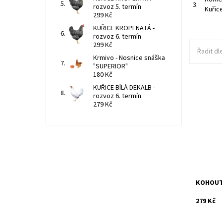
3.
rozvoz 5. termín
Kuřice
299 Kč
KUŘICE KROPENATÁ -
rozvoz 6. termín
299 Kč
Řadit dl
Krmivo - Nosnice snáška
"SUPERIOR"
180 Kč
Kohout -
KUŘICE BÍLÁ DEKALB -
4. 9. 202
rozvoz 6. termín
Olomouck
279 Kč
Jihomora
Dostupn
Kód:
KOHOUT 
279 Kč