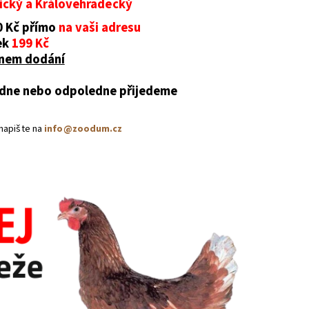
ický a Královehradecký
0 Kč přímo
na vaši adresu
ek
199 Kč
ínem dodání
ledne nebo odpoledne přijedeme
napište na
info@zoodum.cz