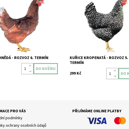
edující kraje: Olomoucký,
2026 pro následující kraje: Olomou
slezský, Zlínský, Jihomoravský,
Moravskoslezský, Zlínský, Jihomo
ý a...
Pardubický a...
ost:
Skladem
Dostupnost:
Skladem
99/S52
Kód:
99/S44
HNĚDÁ - ROZVOZ 6. TERMÍN
KUŘICE KROPENATÁ - ROZVOZ 5.
TERMÍN
299 Kč
MACE PRO VÁS
PŘIJÍMÁME ONLINE PLATBY
ní podmínky
ky ochrany osobních údajů