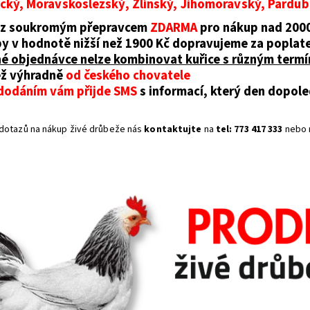
ký, Moravskoslezský, Zlínský, Jihomoravský, Pardub
oz soukromým přepravcem
ZDARMA
pro nákup nad 200
y v hodnotě nižší než 1900 Kč dopravujeme za poplat
né objednávce nelze kombinovat kuřice s různým term
ž výhradně
od českého chovatele
dodáním vám přijde SMS
s informací, který den dopo
dotazů na nákup živé drůbeže nás
kontaktujte
na
tel: 773 417 333
nebo 