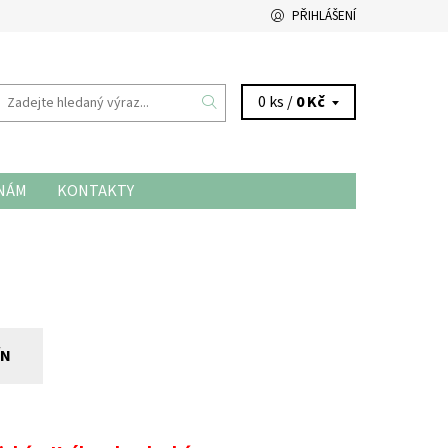
PŘIHLÁŠENÍ
0 ks /
0 Kč
 NÁM
KONTAKTY
ÍN