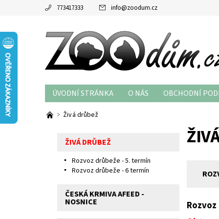
773417333
info
@
zoodum.cz
ÚVODNÍ STRÁNKA
O NÁS
OBCHODNÍ POD
Živá drůbež
ŽIV
ŽIVÁ DRŮBEŽ
Rozvoz drůbeže - 5. termín
Rozvoz drůbeže - 6 termín
ROZV
ČESKÁ KRMIVA AFEED -
NOSNICE
Rozvoz 