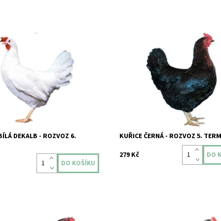
lá - Dekalb White ROZVOZ 14. 9. -
Kuřice černá ROZVOZ 24. 8. - 4. 9.
26 pro následující kraje:
následující kraje: Olomoucký,
ý, Moravskoslezský, Zlínský,
Moravskoslezský, Zlínský, Jihomo
vský, Pardubický a...
Pardubický a...
ost:
Skladem
Dostupnost:
Skladem
99/S50
Kód:
99/S46
BÍLÁ DEKALB - ROZVOZ 6.
KUŘICE ČERNÁ - ROZVOZ 5. TERM
279 Kč
nědá ROZVOZ 14. 9. - 25. 9. 2026
Kuřice kropenatá ROZVOZ 24. 8. - 4