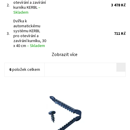
otevírání a zavírání
2.
3 478 Kč
kurníku KERBL
–
Skladem
Dvířka k
automatickému
systému KERBL
3.
711 Kč
pro otevírání a
zavírání kurníku, 30
x 40 cm
–
Skladem
Zobrazit více
6
položek celkem
Dostupnost:
Skladem
Kód:
ZOODUM-IS-52620