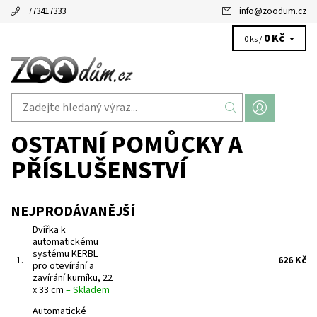
773417333
info
@
zoodum.cz
0 Kč
0 ks /
OSTATNÍ POMŮCKY A
PŘÍSLUŠENSTVÍ
NEJPRODÁVANĚJŠÍ
Dvířka k
automatickému
systému KERBL
1.
626 Kč
pro otevírání a
zavírání kurníku, 22
x 33 cm
–
Skladem
Automatické