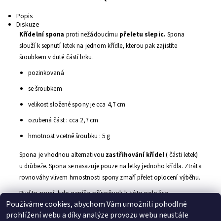
Tisk
Popis
Diskuze
Křídelní spona
proti nežádoucímu
přeletu slepic.
Spona
slouží k sepnutí letek na jednom křídle, kterou pak zajistíte
šroubkem v duté částí brku.
pozinkovaná
se šroubkem
velikost složené spony je cca 4,7 cm
ozubená část : cca 2,7 cm
hmotnost vcetně šroubku : 5 g
Spona je vhodnou alternativou
zastřihování křídel
( části letek)
u drůbeže. Spona se nasazuje pouze na letky jednoho křídla. Ztráta
rovnováhy vlivem hmostnosti spony zmaří přelet oplocení výběhu.
Buďte první, kdo napíše příspěvek k této položce.
Používáme cookies, abychom Vám umožnili pohodlné
Přidat komentář
prohlížení webu a díky analýze provozu webu neustále