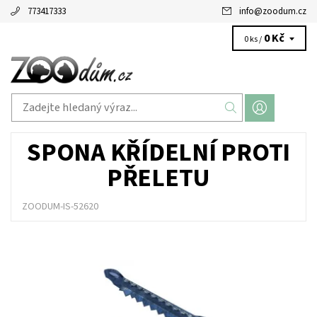
773417333
info
@
zoodum.cz
0 Kč
0 ks /
SPONA KŘÍDELNÍ PROTI
PŘELETU
ZOODUM-IS-52620