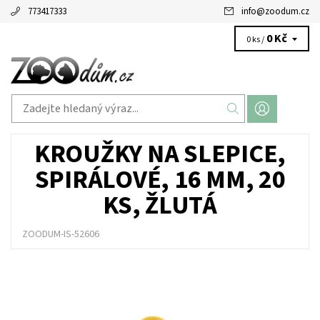
773417333
info
@
zoodum.cz
0 Kč
0 ks /
KROUŽKY NA SLEPICE,
SPIRÁLOVÉ, 16 MM, 20
KS, ŽLUTÁ
ZOODUM-IS-52606