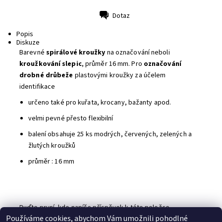
Dotaz
Tisk
Popis
Diskuze
Barevné
spirálové kroužky
na označování neboli
kroužkování slepic
, průměr 16 mm.
Pro
označování
drobné drůbeže
plastovými kroužky za účelem
identifikace
určeno také pro kuřata, krocany, bažanty apod.
velmi pevné přesto flexibilní
balení obsahuje
25 ks
modrých
,
červených
,
zelených
a
žlutých
kroužků
průměr : 16 mm
Buďte první, kdo napíše příspěvek k této položce.
Používáme cookies, abychom Vám umožnili pohodlné