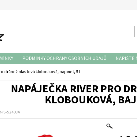
MÍNKY
PODMÍNKY OCHRANY OSOBNÍCH ÚDAJŮ
NAPIŠTE
ro drůbež plastová klobouková, bajonet, 5 l
NAPÁJEČKA RIVER PRO D
KLOBOUKOVÁ, BAJO
-IS-52403A