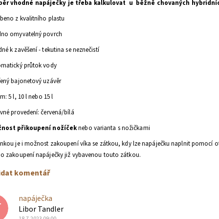
běr vhodné napáječky je třeba kalkulovat u běžně chovaných hybridních
beno z kvalitního plastu
dno omyvatelný povrch
né k zavěšení - tekutina se neznečistí
matický průtok vody
ený bajonetový uzávěr
m: 5 l, 10 l
nebo 15 l
vné provedení: červená/bílá
nost přikoupení nožíček
nebo varianta s nožičkami
nkou je i možnost zakoupení víka se zátkou, kdy lze napáječku naplnit pomocí o
o zakoupení napáječky již vybavenou touto zátkou.
idat komentář
napáječka
T
Libor Tandler
18.7.2023 09:00