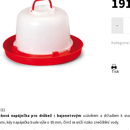
191
-
Kategorie:
Tisk
(1)
uková
napáječka pro drůbež
s
bajonetovým
uzávěrem a držadlem k sna
mi, kdy napáječka bude výše o 65 mm, čímž se sníží riziko znečištění vody.