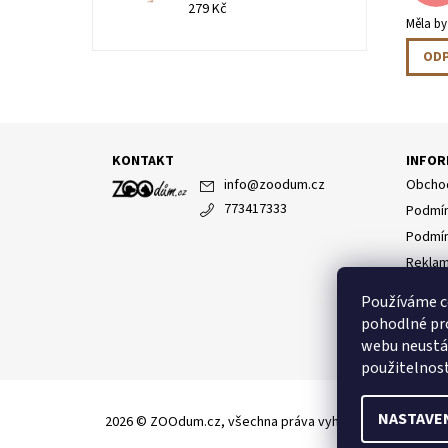
279 Kč
Měla by
OD
KONTAKT
INFOR
info
@
zoodum.cz
Obchod
773417333
Podmín
Podmín
Reklam
Moje o
Používáme c
pohodlné pro
webu neustál
použitelnost
NASTAVE
2026 © ZOOdum.cz, všechna práva vyhrazena