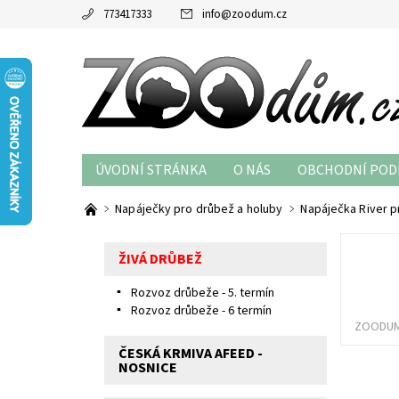
773417333
info
@
zoodum.cz
ÚVODNÍ STRÁNKA
O NÁS
OBCHODNÍ POD
Napáječky pro drůbež a holuby
Napáječka River p
ŽIVÁ DRŮBEŽ
Rozvoz drůbeže - 5. termín
Rozvoz drůbeže - 6 termín
ZOODUM
ČESKÁ KRMIVA AFEED -
NOSNICE