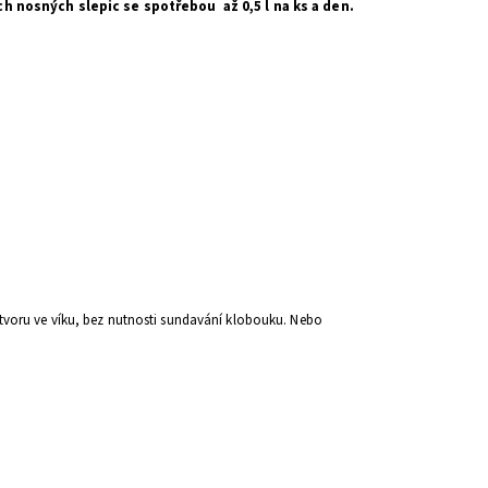
 nosných slepic se spotřebou až 0,5 l na ks a den.
tvoru ve víku, bez nutnosti sundavání klobouku. Nebo