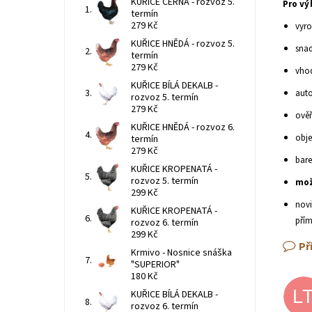
KUŘICE ČERNÁ - rozvoz 5.
Pro vý
termín
279 Kč
vyro
KUŘICE HNĚDÁ - rozvoz 5.
sna
termín
279 Kč
vhod
KUŘICE BÍLÁ DEKALB -
auto
rozvoz 5. termín
279 Kč
ověř
KUŘICE HNĚDÁ - rozvoz 6.
obje
termín
279 Kč
bare
KUŘICE KROPENATÁ -
rozvoz 5. termín
mož
299 Kč
novi
KUŘICE KROPENATÁ -
přím
rozvoz 6. termín
299 Kč
Př
Krmivo - Nosnice snáška
"SUPERIOR"
180 Kč
L
KUŘICE BÍLÁ DEKALB -
rozvoz 6. termín