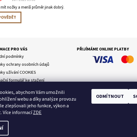
 mít nožky a menší průměr jinak dobrý.
POVĚDĚT
MACE PRO VÁS
PŘIJÍMÁME ONLINE PLATBY
ní podmínky
ky ochrany osobních údajů
ky užívání COOKIES
ační formulář ke stažení
bjednávka
ookies, abychom Vám umožnili
ODMÍTNOUT
S
hlížení webu a díky analýze provozu
Jak používáme COOKIES
|
Reklamační formulář
e zlepšovali jeho funkce, výkon a
. Více informací
ZDE
NÍ