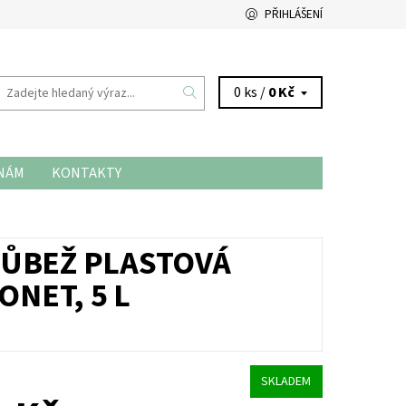
PŘIHLÁŠENÍ
0 ks /
0 Kč
 NÁM
KONTAKTY
RŮBEŽ PLASTOVÁ
NET, 5 L
SKLADEM