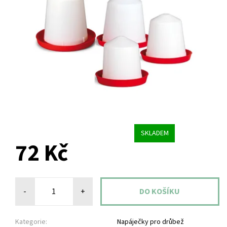
SKLADEM
72 Kč
-
+
Kategorie:
Napáječky pro drůbež