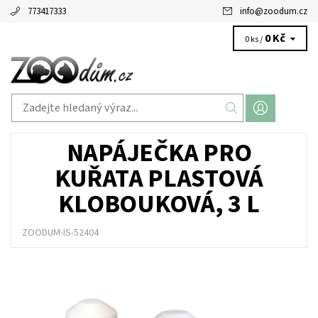
773417333
info
@
zoodum.cz
0 Kč
0 ks /
NAPÁJEČKA PRO
KUŘATA PLASTOVÁ
KLOBOUKOVÁ, 3 L
ZOODUM-IS-52404