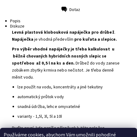
Dotaz
Tisk
Popis
Diskuze
Levná
plastová klobouková
napáječka pro d
r
ůbe
ž
.
Napáječka
je vhodná především
pro kuřata a slepice.
Pro výběr vhodné napáječky je třeba kalkulovat u
běžně chovaných hybridních nosných slepic se
spotřebou až 0,5 l na ks a den.
Drůbež do vody zanese
zobákem zbytky krmiva nebo nečistot. Je třeba denně
měnit vodu.
lze použít na vodu, koncentráty a jiné tekutiny
automatický průtok vody
s
nadn
á údržba, lehce omyvatelné
varianty - 1,5l, 3l, 5l a 10l
Buďte první, kdo napíše příspěvek k této položce.
Používáme cookies, abychom Vám umožnili pohodlné