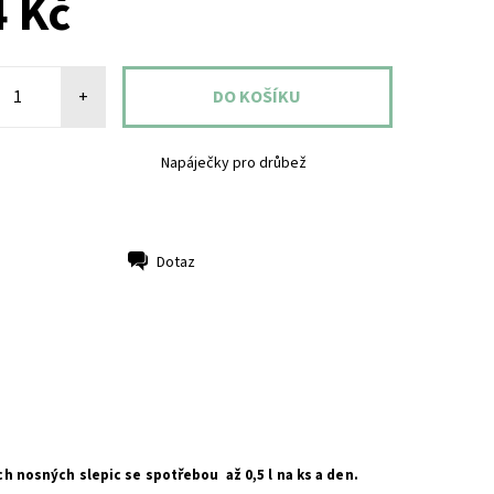
 Kč
+
Napáječky pro drůbež
Dotaz
 nosných slepic se spotřebou až 0,5 l na ks a den.