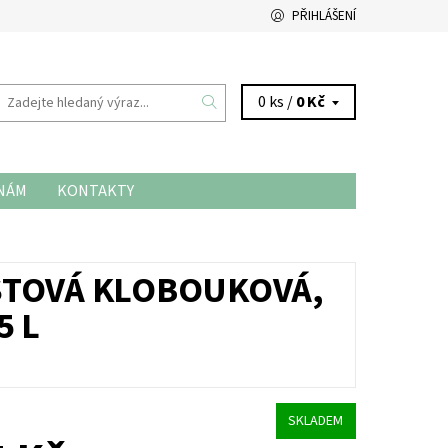
PŘIHLÁŠENÍ
0 ks /
0 Kč
 NÁM
KONTAKTY
STOVÁ KLOBOUKOVÁ,
5 L
SKLADEM