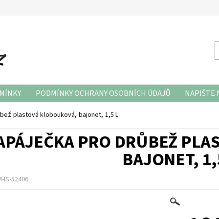
MÍNKY
PODMÍNKY OCHRANY OSOBNÍCH ÚDAJŮ
NAPIŠTE
bež plastová klobouková, bajonet, 1,5 L
APÁJEČKA PRO DRŮBEŽ PLA
BAJONET, 1,
-IS-52406