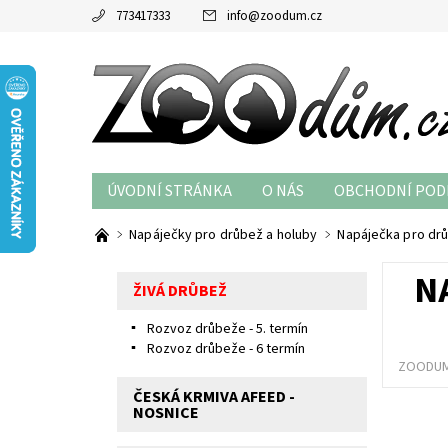
773417333
info
@
zoodum.cz
ÚVODNÍ STRÁNKA
O NÁS
OBCHODNÍ POD
Napáječky pro drůbež a holuby
Napáječka pro drů
N
ŽIVÁ DRŮBEŽ
Rozvoz drůbeže - 5. termín
Rozvoz drůbeže - 6 termín
ZOODUM
ČESKÁ KRMIVA AFEED -
NOSNICE