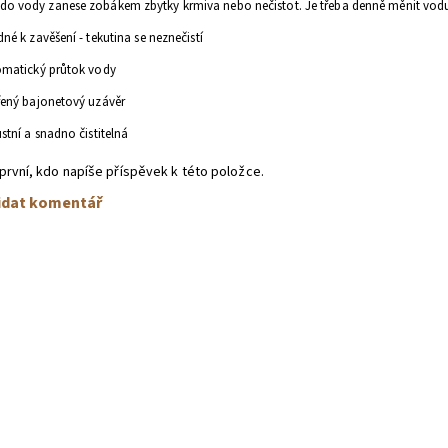
do vody zanese zobákem zbytky krmiva nebo nečistot. Je třeba denně měnit vod
né k zavěšení - tekutina se ne
znečistí
matický průtok vody
ený bajonetový uzávěr
stní a snadno čistitelná
první, kdo napíše příspěvek k této položce.
idat komentář