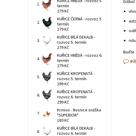
KUŘICE HNĚDÁ - rozvoz 5.
Drůbež 
termín
279 Kč
vhod
KUŘICE ČERNÁ - rozvoz 5.
auto
termín
279 Kč
ověř
KUŘICE BÍLÁ DEKALB -
robu
rozvoz 5. termín
279 Kč
Buďte 
KUŘICE HNĚDÁ - rozvoz 6.
termín
Př
279 Kč
KUŘICE KROPENATÁ -
rozvoz 5. termín
299 Kč
KUŘICE KROPENATÁ -
rozvoz 6. termín
299 Kč
Krmivo - Nosnice snáška
"SUPERIOR"
180 Kč
KUŘICE BÍLÁ DEKALB -
rozvoz 6. termín