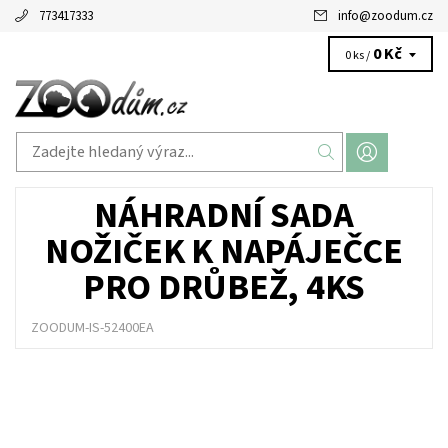
773417333
info
@
zoodum.cz
0 Kč
0 ks /
NÁHRADNÍ SADA
NOŽIČEK K NAPÁJEČCE
PRO DRŮBEŽ, 4KS
ZOODUM-IS-52400EA