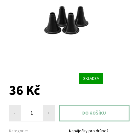
SKLADEM
36 Kč
-
+
Kategorie:
Napáječky pro drůbež