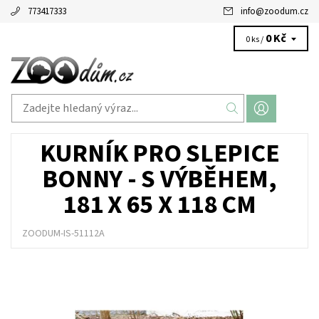
773417333
info
@
zoodum.cz
0 Kč
0 ks /
KURNÍK PRO SLEPICE
BONNY - S VÝBĚHEM,
181 X 65 X 118 CM
ZOODUM-IS-51112A