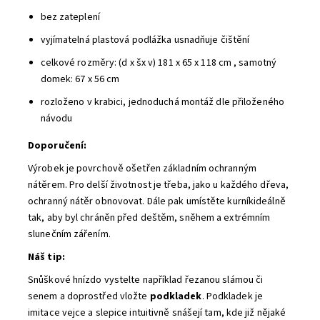
bez zateplení
vyjímatelná plastová podlážka usnadňuje čištění
celkové rozměry: (d x šx v)
181 x 65 x 118 cm , samotný
domek:
67 x 56 cm
rozloženo v krabici, jednoduchá montáž dle přiloženého
návodu
Doporučení:
Výrobek je povrchově ošetřen základním ochranným
nátěrem. Pro delší životnost je třeba, jako u každého dřeva,
ochranný nátěr obnovovat. Dále pak umístěte kurníkideálně
tak, aby byl chráněn před deštěm, sněhem a extrémním
slunečním zářením.
Náš tip:
Snůškové hnízdo vystelte například řezanou slámou či
senem a doprostřed vložte
podkladek
. Podkladek je
imitace vejce a slepice intuitivně snášejí tam, kde již nějaké