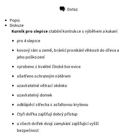
Dotaz
Tisk
Popis
Diskuze
Kurník pro slepice
stabilní kontrukce s výběhem a kukaní
pro 4 slepice
kovový rám u země, bránící pronikání vlhkosti do dřeva a
jeho poškození
vyrobeno z kvalitní čínské borovice
ošetřeno ochranným nátěrem
uzavíratelné větrací okénko
uzavíratelný domek
odklápěcí střecha s asfaltovou krytinou
čtyři dvířka zajišťují dobrý přístup
u všech dvířek dvojí zamykání zajišťující vyšší
bezpečnost